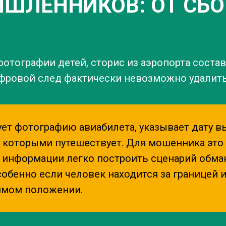
ШЛЕННИКОВ: ОТ СБ
 фотографии детей, сторис из аэропорта сост
ифровой след фактически невозможно удалит
ет фотографию авиабилета, указывает дату вы
 с которыми путешествует. Для мошенника это 
ой информации легко построить сценарий обма
собенно если человек находится за границей 
вимом положении.