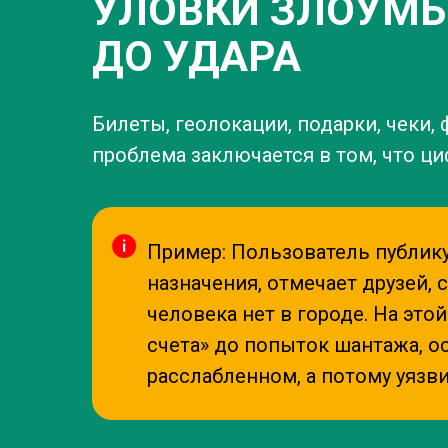
УЛОВКИ ЗЛОУМЫ
ДО УДАРА
Билеты, геолокации, подарки, чеки,
проблема заключается в том, что ц
Пример: Пользователь публику
назначения, отмечает друзей,
человека нет в городе. На эт
счета» до попыток шантажа, о
расслабленном, а потому уяз