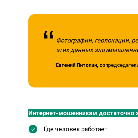
“
Фотографии, геолокации, р
этих данных злоумышленни
Евгений Питолин, с
опредседатель
Интернет-мошенникам достаточно э
Где человек работает