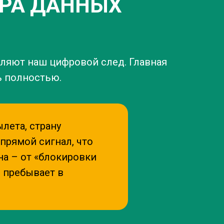
ОРА ДАННЫХ
авляют наш цифровой след. Главная
ь полностью.
лета, страну
прямой сигнал, что
на – от «блокировки
и пребывает в