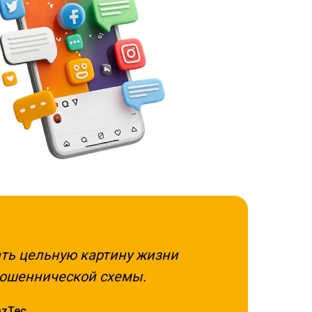
ть цельную картину жизни
мошеннической схемы.
azTec