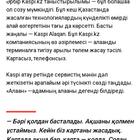
Әрбір Kaspi.kz таныстырылымы — бұл болашаққа
қол созу мүмкіндігі. Бұл кеш Қазақстанда
жасалған технологиялардың күнделікті өмірді
қалай өзгертетінін тағы да көрсетті. Басты
жаңалық — Kaspi Alaqan. Бұл Kaspi.kz
компаниясының өз әзірлемесі — алақанды
терминалға тигізу арқылы төлем жасау тәсілі.
Картасыз, телефонсыз.
Kaspi атау ретінде сервистің мәнін дәл
жеткізетін қарапайым әрі түсінікті сөзді таңдады.
«Алақан» —адамның алақаны дегенді білдіреді.
— Бәрі қолдан басталады. Ақшаны қолмен
ұстаймыз. Кейін біз картаны жасадық.
Картада ақша бар, карта — қолда. Содан