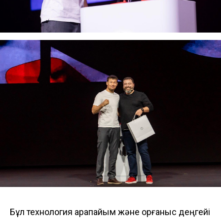
Бұл технология қарапайым және қорғаныс деңгейі