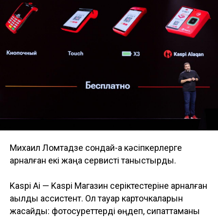
Михаил Ломтадзе сондай-ақ кәсіпкерлерге
арналған екі жаңа сервисті таныстырды.
Kaspi Ai — Kaspi Магазин серіктестеріне арналған
ақылды ассистент. Ол тауар карточкаларын
жасайды: фотосуреттерді өңдеп, сипаттаманы