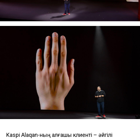
Kaspi Alaqan-ның алғашқы клиенті – әйгілі