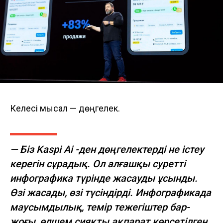
Келесі мысал — дөңгелек.
— Біз Kaspi Ai -ден дөңгелектерді не істеу
керегін сұрадық. Ол алғашқы суретті
инфографика түрінде жасауды ұсынды.
Өзі жасады, өзі түсіндірді. Инфографикада
маусымдылық, темір тежегіштер бар-
жоғы, өлшем сияқты ақпарат көрсетілген.