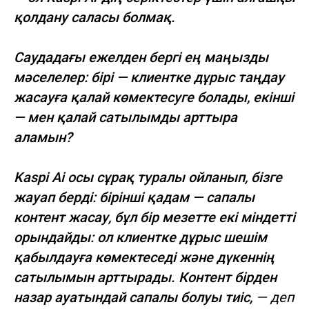
қолдану саласы болмақ.
Саудадағы ежелден бергі ең маңызды
мәселелер: бірі — клиентке дұрыс таңдау
жасауға қалай көмектесуге болады, екінші
— мен қалай сатылымды арттыра
аламын?
Kaspi Ai осы сұрақ туралы ойланып, бізге
жауап берді: бірінші қадам — сапалы
контент жасау, бұл бір мезетте екі міндетті
орындайды: ол клиентке дұрыс шешім
қабылдауға көмектеседі және дүкеннің
сатылымын арттырады. Контент бірден
назар ауатындай сапалы болуы тиіс,
— деп