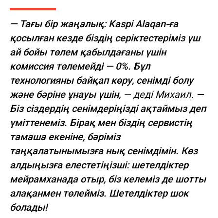
— Тағы бір жаңалық: Kaspi Alaqan-ға
қосылған кезде біздің серіктестеріміз үш
ай бойы төлем қабылдағаны үшін
комиссия төлемейді — 0%. Бұл
технологияны байқап көру, сенімді болу
және бәріне ұнауы үшін,
— деді Михаил.
—
Біз сіздердің сенімдеріңізді ақтаймыз деп
үміттенеміз. Бірақ мен біздің сервистің
тамаша екеніне, бәріміз
таңқалатынымызға нық сенімдімін. Көз
алдыңызға елестетіңізші: шетелдіктер
мейрамханада отыр, біз келеміз де шотты
алақанмен төлейміз. Шетелдіктер шок
болады!