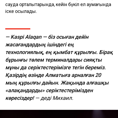
сауда орталықтарында, кейін бүкіл ел аумағында
іске қосылады.
— Kaspi Alaqan — біз осыған дейін
жасағандардың ішіндегі ең
технологиялық, ең қымбат құрылғы. Бірақ
бұрынғы төлем терминалдары сияқты
мұны да серіктестерімізге тегін береміз.
Қазірдің өзінде Алматыға арналған 20
мың құрылғы дайын. Жақында алғашқы
«алақандарды» серіктестерімізден
көресіздер!
— деді Михаил.