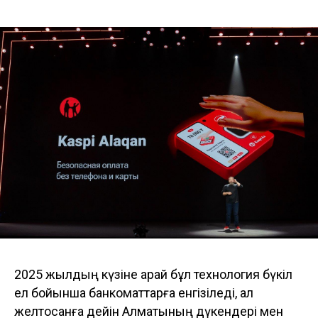
2025 жылдың күзіне қарай бұл технология бүкіл
ел бойынша банкоматтарға енгізіледі, ал
желтоқсанға дейін Алматының дүкендері мен