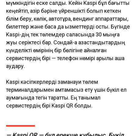
мүмкіндігін еске салды. Кейін Kaspi бұл бағытты
кеңейтіп, қазір бәріне үйреншікті болып кеткен
білім беру, көлік, автотұрақ, вендинг аппараттары,
билеттер және басқа да қызметтерді қосты. Бүгінде
Kaspi-дің тек төлемдер саласында 30 мыңға
жуық серіктесі бар. Сондай-ақ қазақстандықтардың
күнделікті өмірінің бір бөлігіне айналған
сервистердің бірі — телефон нөмірі арқылы ақша
аудару.
Kaspi кәсіпкерлерді заманауи төлем
терминалдарымен қамтамасыз ету үшін бүкіл ел
аумағында тегін таратты. Ең танымал
сервистердің бірі Kaspi QR болды.
— Kaspi QR — бұл ерекше құбылыс. Бүкіл