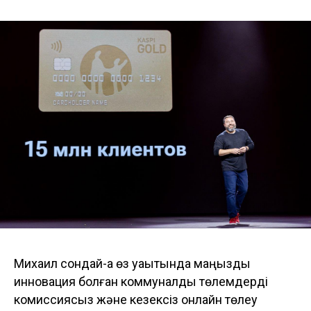
Михаил сондай-ақ өз уақытында маңызды
инновация болған коммуналдық төлемдерді
комиссиясыз және кезексіз онлайн төлеу