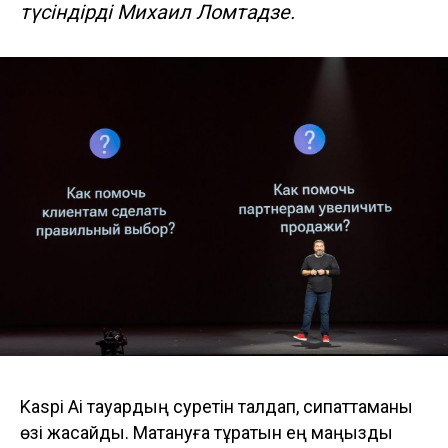
түсіндірді Михаил Ломтадзе.
Kaspi Ai тауардың суретін талдап, сипаттаманы
өзі жасайды. Мақтануға тұратын ең маңызды