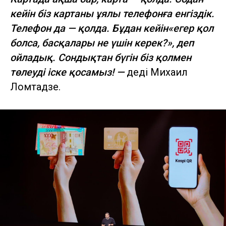
кейін біз картаны ұялы телефонға енгіздік.
Телефон да — қолда. Бұдан кейін«егер қол
болса, басқалары не үшін керек?», деп
ойладық. Сондықтан бүгін біз қолмен
төлеуді іске қосамыз! —
деді Михаил
Ломтадзе.