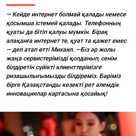
— Кейде интернет болмай қалады немесе
қосымша істемей қалады. Телефонның
қуаты да бітіп қалуы мүмкін. Бірақ
алақанға интернет те, қуат та қажет емес
— деп атап өтті Михаил. —Біз әр жолы
жаңа сервистерімізді қолданып, сенім
білдіретін сүйікті клиенттерімізге
ризашылығымызды білдіреміз. Бәріміз
бірге Қазақстанды кезекті рет әлемдік
инновациялар картасына қосайық!