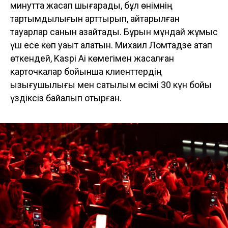
минутта жасап шығарады, бұл өнімнің
тартымдылығын арттырып, қайтарылған
тауарлар санын азайтады. Бұрын мұндай жұмыс
үш есе көп уақыт алатын. Михаил Ломтадзе атап
өткендей, Kaspi Ai көмегімен жасалған
карточкалар бойынша клиенттердің
қызығушылығы мен сатылым өсімі 30 күн бойы
үздіксіз байқалып отырған.