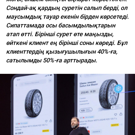
Сондай-ақ қардың суретін салып берді, ол
маусымдық тауар екенін бірден көрсетеді.
Сипаттамада осы басымдылықтарын
атап өтті. Бірінші сурет өте маңызды,
өйткені клиент ең бірінші соны көреді. Бұл
клиенттердің қызығушылығын 40%-ға,
сатылымды 50%-ға арттырады.