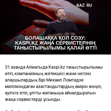
KAZ
RU
БОЛАШАҚҚА ҚОЛ СОЗУ:
KASPI.KZ ЖАҢА СЕРВИСТЕРІНІҢ
ТАНЫСТЫРЫЛЫМЫ ҚАЛАЙ ӨТТІ
31 қазанда Алматыда Kaspi.kz таныстырылымы
өтіп, компанияның жетекшісі және негізін
қалаушылардың бірі Михаил Ломтадзе
миллиондаған қазақстандықтардың өмірін жеңіл,
қауіпсіз етіп, ұлттық мақтанышқа айналдыратын
жаңа сервистерді ұсынды.