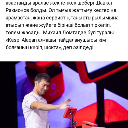
қазақстандық аралас жекпе-жек шебері Шавкат
Рахмонов болды. Ол тығыз жаттығу кестесіне
қарамастан, жаңа сервистің таныстырылымына
қатысып және жүйеге бірінші болып тіркеліп,
төлем жасады. Михаил Ломтадзе бұл туралы
«Kaspi Alaqan алғашқы пайдаланушысы кім
болғанын көріп, шокта», деп әзілдеді.