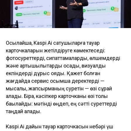
Осылайша, Kaspi Ai сатушыларға тауар
карточкаларын жетілдіруге көмектеседі:
фотосуреттерді, сипаттамаларды, өлшемдерді
және артықшылықтарды қосады, визуалды
екпіндерді дұрыс қояды. Қажет болған
жағдайда сервис қосымша деректерді —
мысалы, жапсырманың суретін — өзі сұрай
алады. Бірақ, кәсіпкер карточканы өзі толық
бақылайды: мәтінді өңдеп, ең сәтті суреттерді
таңдай алады.
Kaspi Ai дайын тауар карточкасын небәрі үш