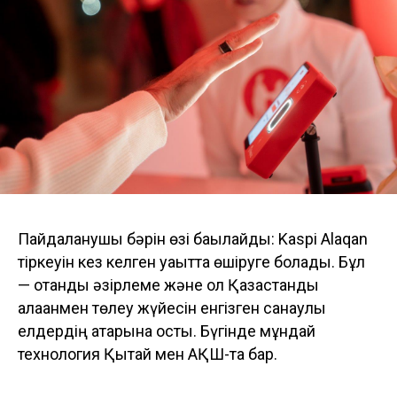
Пайдаланушы бәрін өзі бақылайды: Kaspi Alaqan
тіркеуін кез келген уақытта өшіруге болады. Бұл
— отандық әзірлеме және ол Қазақстанды
алақанмен төлеу жүйесін енгізген санаулы
елдердің қатарына қосты. Бүгінде мұндай
технология Қытай мен АҚШ-та бар.