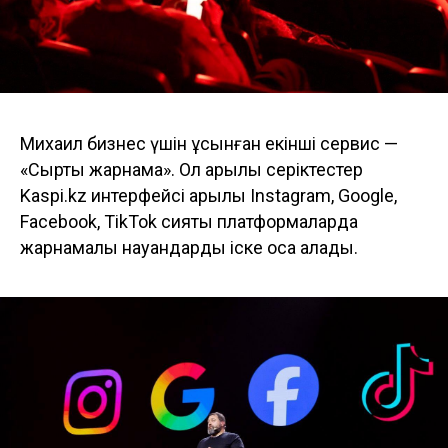
Михаил бизнес үшін ұсынған екінші сервис —
«Сыртқы жарнама». Ол арқылы серіктестер
Kaspi.kz интерфейсі арқылы Instagram, Google,
Facebook, TikTok сияқты платформаларда
жарнамалық науқандарды іске қоса алады.