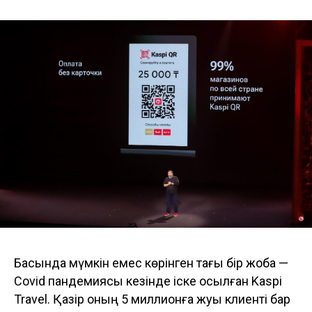
Басында мүмкін емес көрінген тағы бір жоба —
Covid пандемиясы кезінде іске қосылған Kaspi
Travel. Қазір оның 5 миллионға жуық клиенті бар