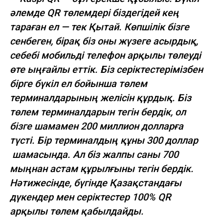
әлемде QR төлемдері біздегідей кең
тараған ел — тек Қытай. Көпшілік бізге
сенбеген, бірақ біз оны жүзеге асырдық,
себебі мобильді телефон арқылы төлеуді
өте ыңғайлы еттік. Біз серіктестерімізбен
бірге бүкіл ел бойынша төлем
терминалдарының желісін құрдық. Біз
төлем терминалдарын тегін бердік, ол
бізге шамамен 200 миллион долларға
түсті. Бір терминалдың құны 300 доллар
шамасында. Ал біз жалпы саны 700
мыңнан астам құрылғыны тегін бердік.
Нәтижесінде, бүгінде Қазақстандағы
дүкендер мен серіктестер 100% QR
арқылы төлем қабылдайды.