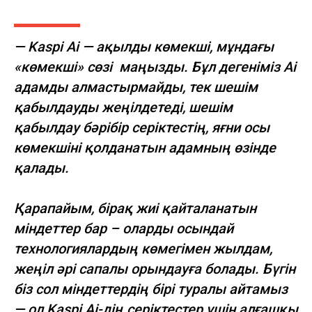
— Kaspi Ai — ақылды көмекші, мұндағы
«көмекші» сөзі маңызды. Бұл дегеніміз Ai
адамды алмастырмайды, тек шешім
қабылдауды жеңілдетеді, шешім
қабылдау бәрібір серіктестің, яғни осы
көмекшіні қолданатын адамның өзінде
қалады.
Қарапайым, бірақ жиі қайталанатын
міндеттер бар – оларды осындай
технологиялардың көмегімен жылдам,
жеңіл әрі сапалы орындауға болады. Бүгін
біз сол міндеттердің бірі туралы айтамыз
— ол Kaspi Ai-дің серіктестер үшін алғашқы