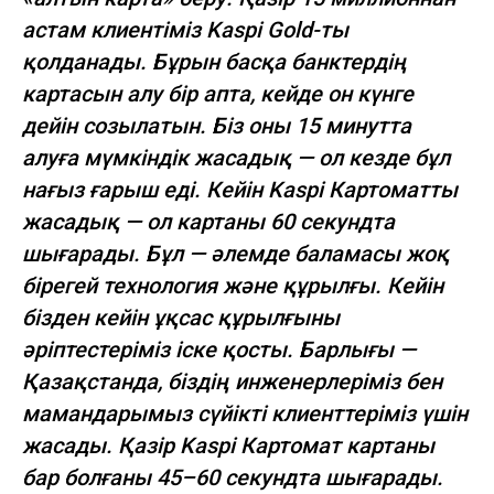
астам клиентіміз Kaspi Gold-ты
қолданады. Бұрын басқа банктердің
картасын алу бір апта, кейде он күнге
дейін созылатын. Біз оны 15 минутта
алуға мүмкіндік жасадық — ол кезде бұл
нағыз ғарыш еді. Кейін Kaspi Картоматты
жасадық — ол картаны 60 секундта
шығарады. Бұл — әлемде баламасы жоқ
бірегей технология және құрылғы. Кейін
бізден кейін ұқсас құрылғыны
әріптестеріміз іске қосты. Барлығы —
Қазақстанда, біздің инженерлеріміз бен
мамандарымыз сүйікті клиенттеріміз үшін
жасады. Қазір Kaspi Картомат картаны
бар болғаны 45–60 секундта шығарады.