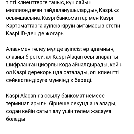
тіпті клиенттерге таныс, күн сайын
миллиондаған пайдаланушылардың Kaspi.kz
қосымшасына, Kaspi банкоматтар мен Kaspi
Картоматтарға қауіпсіз кіруін қамтамасыз ететін
Kaspi ID-ден де жоғары.
Алақанмен төлеу мүлде қауіпсіз: әр адамның
алақаны бірегей, ал Kaspi Alaqan осы ақпаратты
шифрланған цифрлық кодқа айналдырады, кейін
ол Kaspi дерекқорында сақталады, ол клиентті
сәйкестендіруге мүмкіндік береді.
Kaspi Alaqan-ға қосылу банкомат немесе
терминал арқылы бірнеше секунд қана алады,
содан кейін сатып алу үшін төлем жасауға
болады.