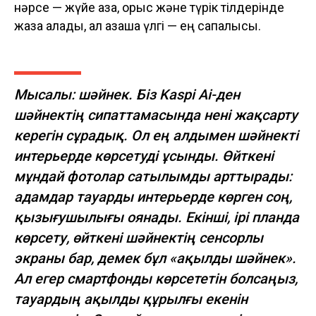
нәрсе — жүйе қазақ, орыс және түрік тілдерінде
жаза алады, ал қазақша үлгі — ең сапалысы.
Мысалы: шәйнек. Біз Kaspi Ai-ден
шәйнектің сипаттамасында нені жақсарту
керегін сұрадық. Ол ең алдымен шәйнекті
интерьерде көрсетуді ұсынды. Өйткені
мұндай фотолар сатылымды арттырады:
адамдар тауарды интерьерде көрген соң,
қызығушылығы оянады. Екінші, ірі планда
көрсету, өйткені шәйнектің сенсорлы
экраны бар, демек бұл «ақылды шәйнек».
Ал егер смартфонды көрсететін болсаңыз,
тауардың ақылды құрылғы екенін