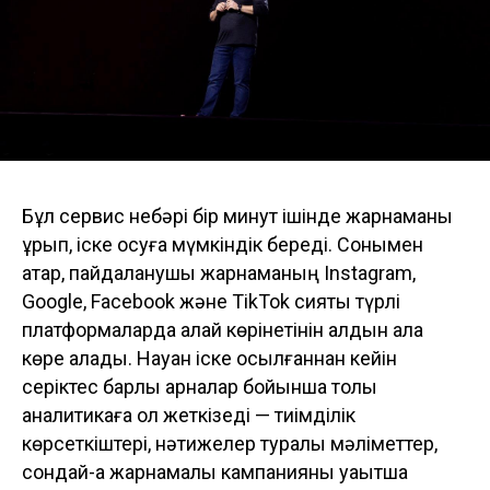
Бұл сервис небәрі бір минут ішінде жарнаманы
құрып, іске қосуға мүмкіндік береді. Сонымен
қатар, пайдаланушы жарнаманың Instagram,
Google, Facebook және TikTok сияқты түрлі
платформаларда қалай көрінетінін алдын ала
көре алады. Науқан іске қосылғаннан кейін
серіктес барлық арналар бойынша толық
аналитикаға қол жеткізеді — тиімділік
көрсеткіштері, нәтижелер туралы мәліметтер,
сондай-ақ жарнамалық кампанияны уақытша