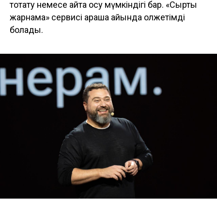
тоқтату немесе қайта қосу мүмкіндігі бар. «Сыртқы
жарнама» сервисі қараша айында қолжетімді
болады.