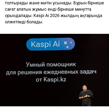
толтырады және мәтін ұсынады. Бұрын бірнеше
сағат алатын жұмыс енді бірнеше минутта
орындалады. Kaspi Ai 2026 жылдың қаңтарында
қолжетімді болады.