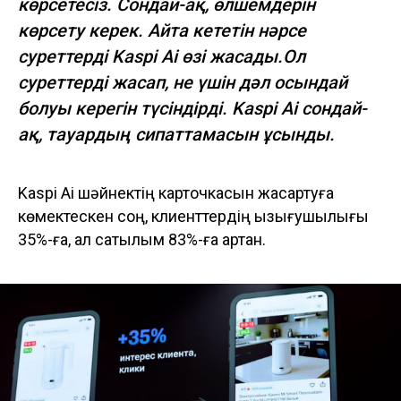
көрсетесіз. Сондай-ақ, өлшемдерін
көрсету керек. Айта кететін нәрсе
суреттерді Kaspi Ai өзі жасады.Ол
суреттерді жасап, не үшін дәл осындай
болуы керегін түсіндірді. Kaspi Ai сондай-
ақ, тауардың сипаттамасын ұсынды.
Kaspi Ai шәйнектің карточкасын жақсартуға
көмектескен соң, клиенттердің қызығушылығы
35%-ға, ал сатылым 83%-ға артқан.