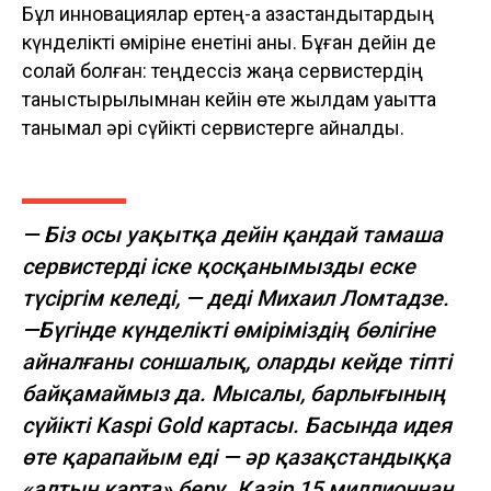
Бұл инновациялар ертең-ақ қазақстандықтардың
күнделікті өміріне енетіні анық. Бұған дейін де
солай болған: теңдессіз жаңа сервистердің
таныстырылымнан кейін өте жылдам уақытта
танымал әрі сүйікті сервистерге айналды.
— Біз осы уақытқа дейін қандай тамаша
сервистерді іске қосқанымызды еске
түсіргім келеді, — деді Михаил Ломтадзе.
—Бүгінде күнделікті өміріміздің бөлігіне
айналғаны соншалық, оларды кейде тіпті
байқамаймыз да. Мысалы, барлығының
сүйікті Kaspi Gold картасы. Басында идея
өте қарапайым еді — әр қазақстандыққа
«алтын карта» беру. Қазір 15 миллионнан