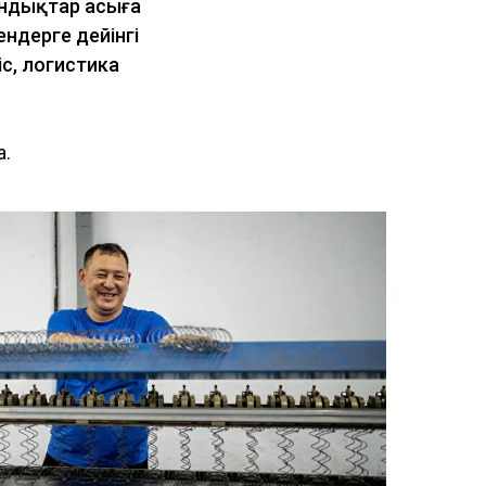
тандықтар асыға
ендерге дейінгі
іс, логистика
а.