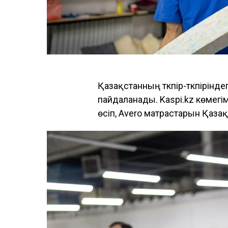
Қазақстанның түкпір-түкпіріндег
пайдаланады. Kaspi.kz көмегі
өсіп, Avero матрастарын Қазақ