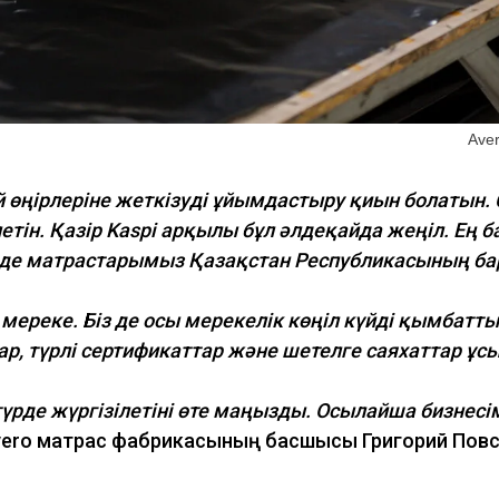
Ave
 өңірлеріне жеткізуді ұйымдастыру қиын болатын. 
летін. Қазір Kaspi арқылы бұл әлдеқайда жеңіл. Ең б
нде матрастарымыз Қазақстан Республикасының б
мереке. Біз де осы мерекелік көңіл күйді қымбатты
, түрлі сертификаттар және шетелге саяхаттар ұс
рде жүргізілетіні өте маңызды. Осылайша бизнесімі
 Avero матрас фабрикасының басшысы Григорий Повс