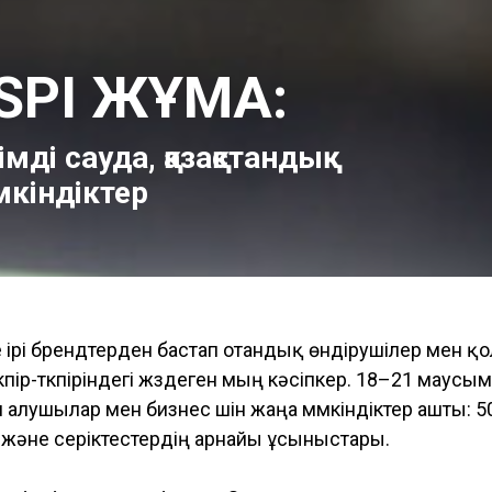
SPI ЖҰМА:
імді сауда, қазақстандық
кіндіктер
не ірі брендтерден бастап отандық өндірушілер мен қ
үкпір-түкпіріндегі жүздеген мың кәсіпкер. 18–21 маус
алушылар мен бизнес үшін жаңа мүмкіндіктер ашты: 50
 және серіктестердің арнайы ұсыныстары.