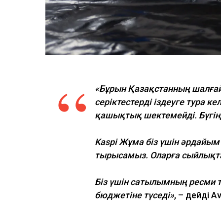
“
«Бұрын Қазақстанның шалғай
серіктестерді іздеуге тура ке
қашықтық шектемейді. Бүгі
Kaspi Жұма біз үшін әрдайым 
тырысамыз. Оларға сыйлықтар
Біз үшін сатылымның ресми тү
бюджетіне түседі»
, – дейді