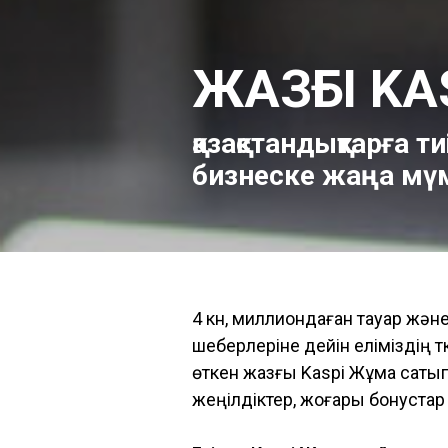
ЖАЗҒЫ KA
қазақстандықтарға ти
бизнеске жаңа мүм
4 күн, миллиондаған тауар жә
шеберлеріне дейін еліміздің т
өткен жазғы Kaspi Жұма сатып 
жеңілдіктер, жоғары бонустар