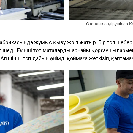
Отандық өндірушілер K
абрикасында жұмыс қызу жүріп жатыр. Бір топ шебер
пішеді. Екінші топ маталарды арнайы қорғаушыларме
Ал үшінші топ дайын өнімді қоймаға жеткізіп, қаптам