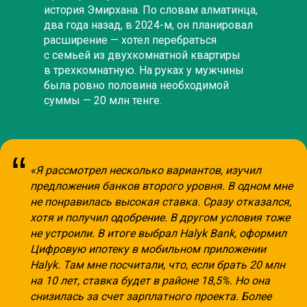
история Эмирхана. По словам алматинца,
два года назад, в 2024-м, он планировал
расширение — хотел перебраться
с семьей из двухкомнатной квартиры
в трехкомнатную. На руках у мужчины
была ровно половина необходимой
суммы — 20 млн тенге.
“
«Я рассмотрел несколько вариантов, изучил
предложения банков второго уровня. В одном мне
не понравилась высокая ставка. Сразу отказался,
хотя и получил одобрение. В другом условия тоже
не устроили. В итоге выбрал Halyk Bank, оформил
Цифровую ипотеку в мобильном приложении
Halyk. Там мне посчитали, что, если брать 20 млн
на 10 лет, ставка будет в районе 18,5%. Но она
снизилась за счет зарплатного проекта. Более