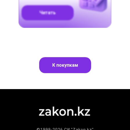
Читать
К покупкам
©1999-2026 СИ "Zakon.kz"